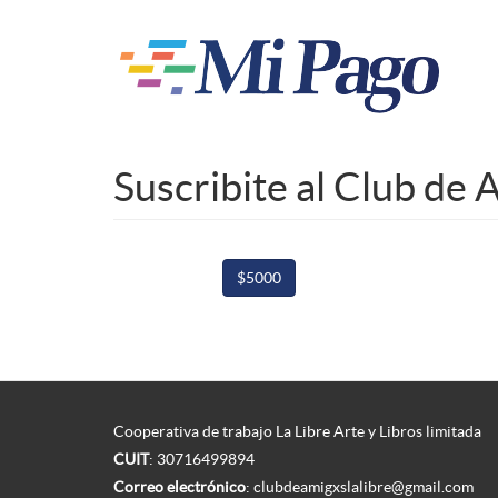
Pasar
al
contenido
principal
Suscribite al Club de 
$5000
Cooperativa de trabajo La Libre Arte y Libros limitada
CUIT
: 30716499894
Correo electrónico
:
clubdeamigxslalibre@gmail.com